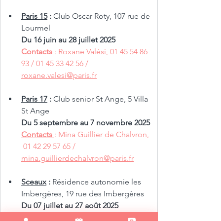
Paris 15
 : 
Club Oscar Roty, 107 rue de 
Lourmel 
Du 16 juin au 28 juillet 2025
Contacts
 : Roxane Valési, 01 45 54 86 
93 / 01 45 33 42 56 /  
r
oxane.valesi@paris.fr
Paris 17
 : 
Club senior St Ange, 5 Villa 
St Ange 
Du 5 septembre au 7 novembre 2025 
Contacts 
: Mina Guillier de Chalvron, 
 01 42 29 57 65 / 
mina.guillierdechalvron@paris.fr
Sceaux
 : 
Résidence autonomie les 
Imbergères, 19 rue des Imbergères 
Du 07 juillet au 27 août 2025
Contacts
 : Anastassia Danilov, 01 46 