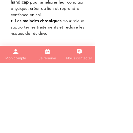
handicap
pour améliorer leur condition
physique,
créer du lien et reprendre
confiance en soi.
•
Les malades chroniques
pour mieux
supporter les traitements et réduire
les
risques de récidive.
Réservez votre séance découverte
Mon compte
Je réserve
Nous contacter
gratuite rapidement
Pour bénéficier de votre séance
découverte gratuite, il suffit de remplir le
formulaire ci-dessous. Vous pouvez aussi
nous joindre au
06.75.21.88.93
pour en
bénéficier.
Prénom