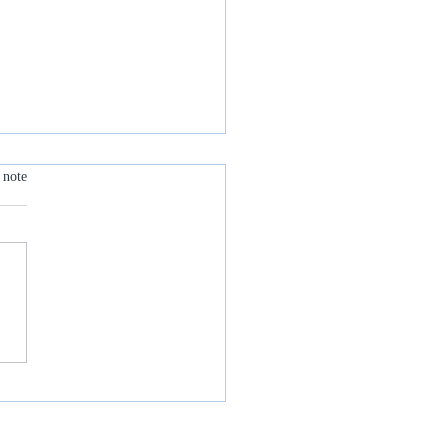
 note
t prévention du burn-out