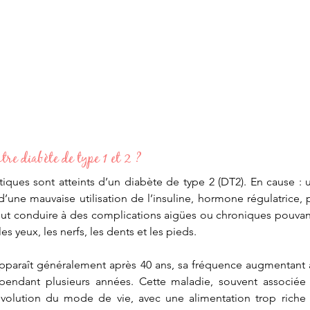
tre diabète de type 1 et 2 ?
iques sont atteints d’un diabète de type 2 (DT2). En cause : 
d’une mauvaise utilisation de l’insuline, hormone régulatrice, p
ut conduire à des complications aigües ou chroniques pouvant
 les yeux, les nerfs, les dents et les pieds. 
pparaît généralement après 40 ans, sa fréquence augmentant av
pendant plusieurs années. Cette maladie, souvent associée 
l’évolution du mode de vie, avec une alimentation trop riche