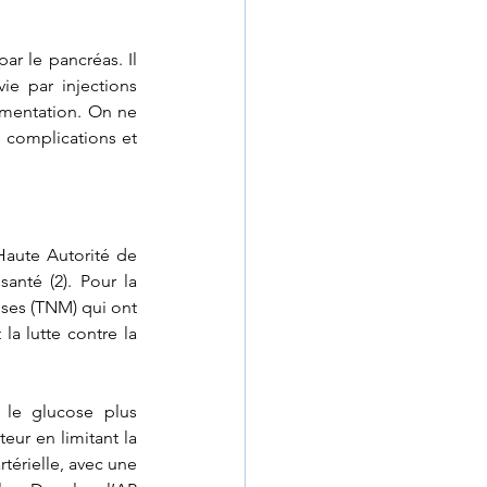
r le pancréas. Il 
e par injections 
imentation. On ne 
 complications et 
Haute Autorité de 
nté (2). Pour la 
ses (TNM) qui ont 
la lutte contre la 
 le glucose plus 
eur en limitant la 
térielle, avec une 