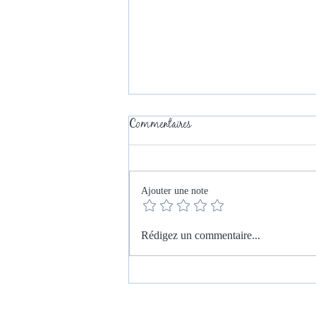
Commentaires
Ajouter une note
APA'VUE, un programme
Rédigez un commentaire...
innovant d’activité physique
adaptée aux seniors déficients
visuels