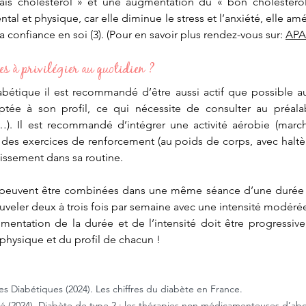
is cholestérol » et une augmentation du « bon cholestérol 
ntal et physique, car elle diminue le stress et l’anxiété, elle amél
confiance en soi (3). (Pour en savoir plus rendez-vous sur: 
APA
es à privilégier au quotidien ? 
bétique il est recommandé d’être aussi actif que possible au
tée à son profil, ce qui nécessite de consulter au préal
é…). Il est recommandé d’intégrer une activité aérobie (marche
des exercices de renforcement (au poids de corps, avec haltè
lissement dans sa routine. 
s peuvent être combinées dans une même séance d’une durée de
uveler deux à trois fois par semaine avec une intensité modérée 
ugmentation de la durée et de l’intensité doit être progressive
 physique et du profil de chacun ! 
es Diabétiques (2024). Les chiffres du diabète en France.
té (2024). Diabète de type 2 : les thérapies non médicamenteuses d’ab