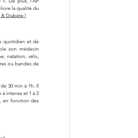
». De plus, l’AP 
iore la qualité du 
 & Diabète 
)
 quotidien et de 
able son médecin 
, natation, vélo, 
res ou bandes de 
 30 min à 1h. Il 
à intense et 1 à 2 
, en fonction des 
ord.