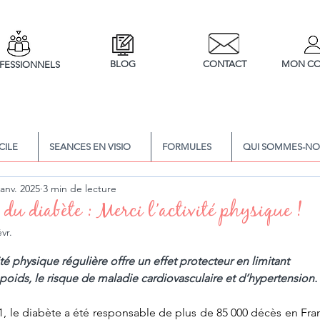
BLOG
CONTACT
MON CO
FESSIONNELS
CILE
SEANCES EN VISIO
FORMULES
QUI SOMMES-NO
janv. 2025
3 min de lecture
 du diabète : Merci l’activité physique !
évr.
5.
té physique régulière offre un effet protecteur en limitant
oids, le risque de maladie cardiovasculaire et d’hypertension.
, le diabète a été responsable de plus de 85 000 décès en France