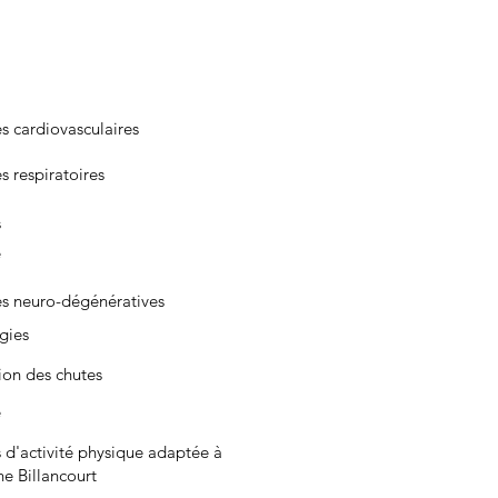
s cardiovasculaires
s respiratoires
s
e
s neuro-dégénératives
gies
ion des chutes
é
 d'activité physique adaptée à
e Billancourt