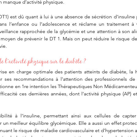
un manque d’activité physique. 
T1) est dû quant à lui à une absence de sécrétion d'insuline pa
ans l’enfance ou l’adolescence et réclame un traitement à vi
rveillance rapprochée de la glycémie et une attention à son al
moyen de prévenir le DT 1. Mais on peut réduire le risque de
ie. 
e l’activité physique sur le diabète ? 
rise en charge optimale des patients atteints de diabète, la 
r ses recommandations à l’attention des professionnels de sa
sitionne en 1re intention les Thérapeutiques Non Médicamenteu
fficacité ces dernières années, dont l’activité physique (AP) et 
bilité à l’insuline, permettant ainsi aux cellules de capter
 un meilleur équilibre glycémique. Elle a aussi un effet protect
nuant le risque de maladie cardiovasculaire et d’hypertension ar