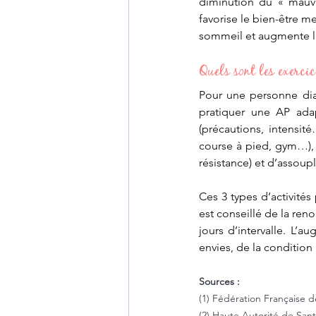
diminution du « mauva
favorise le bien-être me
sommeil et augmente la 
Quels sont les exercic
Pour une personne dia
pratiquer une AP adap
(précautions, intensit
course à pied, gym…), 
résistance) et d’assoup
Ces 3 types d’activité
est conseillé de la reno
jours d’intervalle. L’a
envies, de la condition
Sources : 
(1) Fédération Française d
(2) Haute Autorité de San