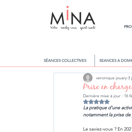
PRO
SÉANCES COLLECTIVES
SEANCES A DOMI
veronique jouary
3 
Prise en charge
Dernière mise à jour :
16 f
Noté NaN étoiles sur 
La pratique d’une activi
notamment la prise de p
Le saviez-vous ? En 2021