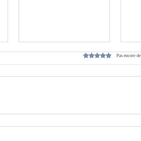
Noté 0 étoile sur 5.
Pas encore de
APA e
Bien-être au travail : pourquoi la
santé physique compte autant que
la santé mentale ?